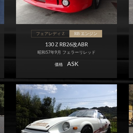
フェアレディ Z
RB エンジン
130ＺRB26改ABR
昭和57年9月 フェラーリレッド
ASK
価格