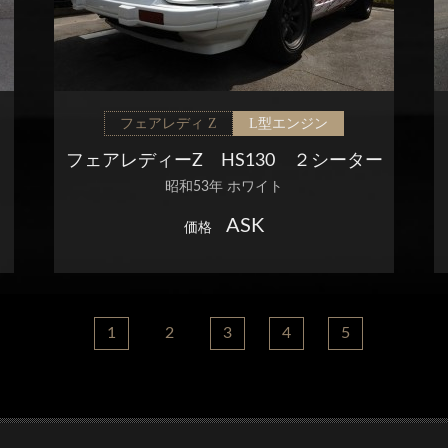
フェアレディ Z
L型エンジン
フェアレディーZ HS130 ２シーター
昭和53年 ホワイト
ASK
価格
1
2
3
4
5