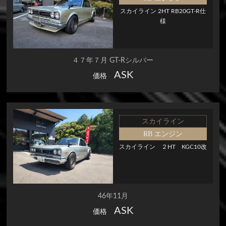
スカイライン 2HT RB20GT-R仕
様
４７年７月 GT-Rシルバー
ASK
価格
スカイライン
RB エンジン
スカイライン ２HT KGC10改
46年11月
ASK
価格