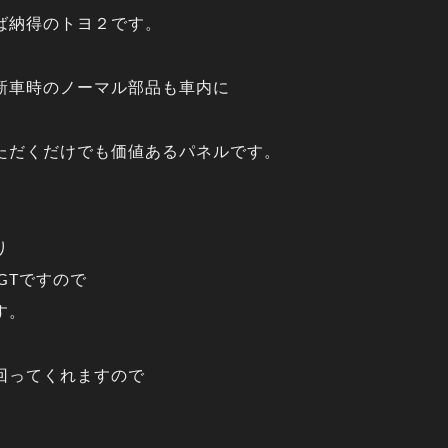
ば納得のトヨ２です。
新車時のノーマル部品も車内に
ただくだけでも価値あるパネルです。
り
0GTですので
す。
回ってくれますので