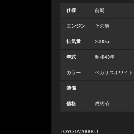
仕様
前期
エンジン
その他
排気量
2000cc
年式
昭和43年
カラー
ペガサスホワイト
装備
価格
成約済
TOYOTA2000GT