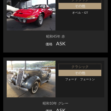
その他
オペル・GT
昭和45年 赤
ASK
価格
クラシック
その他
フォード フェートン
昭和10年 グレー
ASK