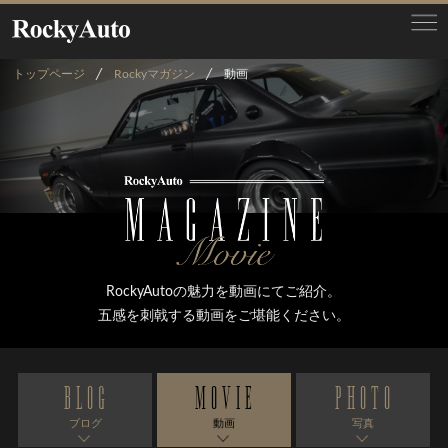
トップページ
Rockyマガジン
動画
RockyAutoの魅力を動画にてご紹介。
五感を刺戟する動画をご堪能ください。
BLOG
MOVIE
PHOTO
ブログ
動画
写真