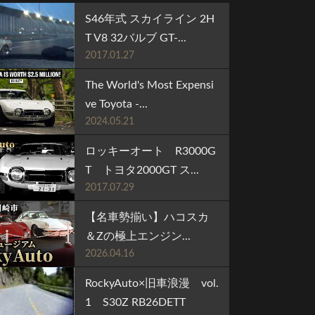
S46年式 スカイライン 2H
T V8 32バルブ GT-...
2017.01.27
The World's Most Expensi
ve Toyota -...
2024.05.21
ロッキーオート R3000G
T トヨタ2000GT ス...
2017.07.29
【名車勢揃い】ハコスカ
＆Zの極上エンジン...
2026.04.16
RockyAuto×旧車浪漫 vol.
1 S30Z RB26DETT