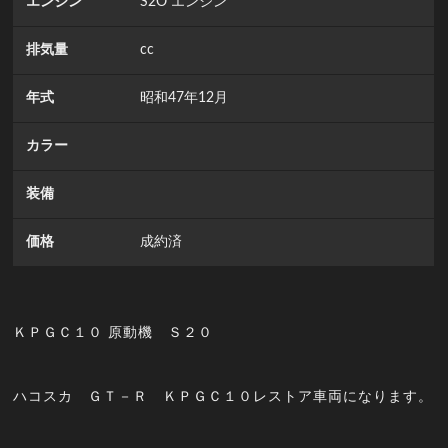
エンジン
S2O エンジン
排気量
cc
年式
昭和47年12月
カラー
装備
価格
成約済
ＫＰＧＣ１０ 原動機 Ｓ２０
ハコスカ ＧＴ－Ｒ ＫＰＧＣ１０レストア車両になります。