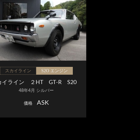
スカイライン
S2O エンジン
カイライン ２HT GT-R S20
48年4月 シルバー
K...
ASK
価格