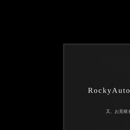
RockyA
又、お見積