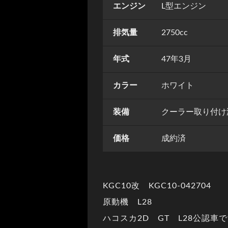
エンジン
L型エンジン
排気量
2750cc
年式
47年3月
カラー
ホワイト
装備
クーラー取り付け
価格
成約済
KGC10改 KGC10-042704
原動機 L28
ハコスカ2D GT L28公認車