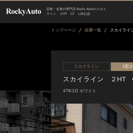
旧車・名車の専門店 Rocky Autoのスカイ
ライン ２HT GT L28公認
トップページ
在庫一覧
スカイライン
スカイライン
L型
スカイライン ２HT G
47年3月 ホワイト