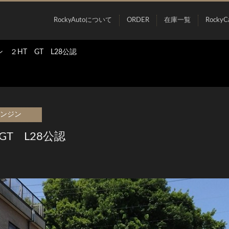
RockyAutoについて
ORDER
在庫一覧
RockyC
 ２HT GT L28公認
エンジン
T L28公認