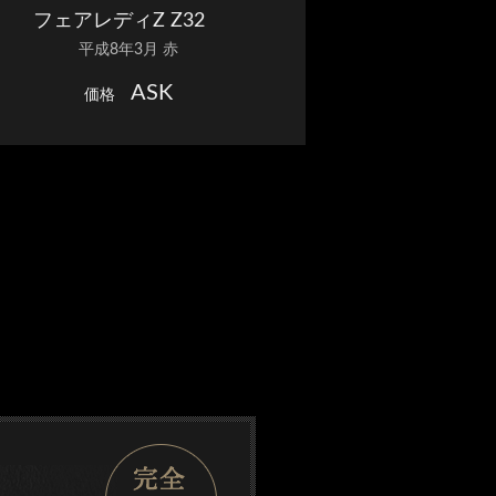
フェアレディZ Z32
平成8年3月 赤
ASK
価格