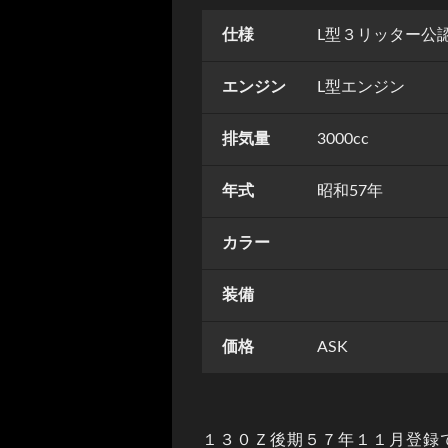
仕様
L型３リッター公
エンジン
L型エンジン
排気量
3000cc
年式
昭和57年
カラー
装備
価格
ASK
１３０Ｚ後期５７年１１月登録