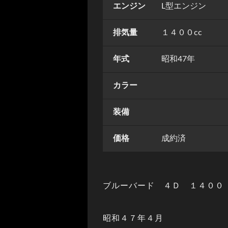
エンジン
L型エンジン
排気量
１４００cc
年式
昭和47年
カラー
装備
価格
成約済
ブルーバード ４Ｄ １４００
昭和４７年４月