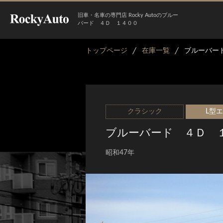
旧車・名車の専門店 Rocky Autoのブルー
バード ４Ｄ １４００
トップページ
在庫一覧
ブルーバー
クラシック
L型
ブルーバード ４Ｄ 
昭和47年