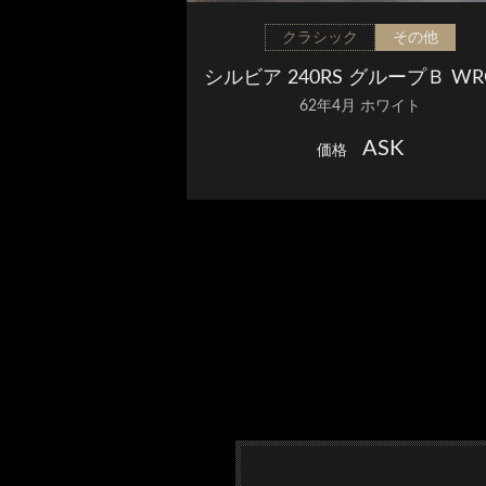
クラシック
その他
シルビア 240RS グループＢ W
62年4月 ホワイト
様
ASK
価格